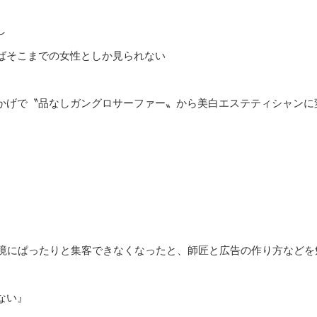
し
ばそこまでの女性としか見られない
かげで〝品なしガングロサーファー〟から美白エステティシャンに
を境にぱったりと集客できなくなったと、師匠と広告の作り方などを
ない』