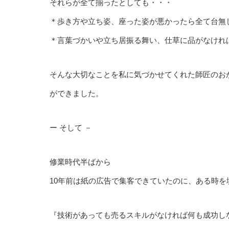
それらが全て揃ったとしても・・・
＊歩き方や立ち姿、座った姿が悪かったら全て台無
＊言葉づかいや立ち居振る舞い、仕草に品がなけれ
そんな大切なことを私に気づかせてくれた師匠のお
ができました。
ー そして －
修業時代半ばから
10年前は紙の広告で集客できていたのに、ある時
『技術があっても売るスキルがなければ何も成功し