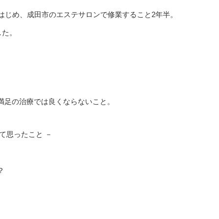
はじめ、成田市のエステサロンで修業すること2年半。
した。
。
満足の治療では良くならないこと。
て思ったこと －
？