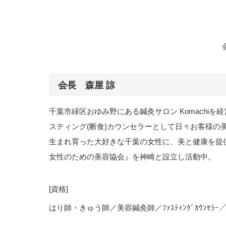
会長 森屋 諒
千葉市緑区おゆみ野にある鍼灸サロン Komachiを
スティング(断食)カウンセラーとして日々お客様の
生まれ育った大好きな千葉の女性に、美と健康を提
女性のための美容協会』を神崎と設立し活動中。
[資格]
はり師・きゅう師／美容鍼灸師／ﾌｧｽﾃｨﾝｸﾞｶｳﾝｾﾗｰ／頭