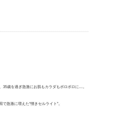
、35歳を過ぎ急激にお肌もカラダもボロボロに…。
で急激に増えた“憎きセルライト”。