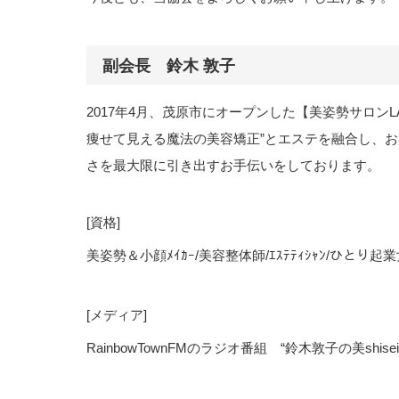
副会長 鈴木 敦子
2017年4月、茂原市にオープンした【美姿勢サロンL
痩せて見える魔法の美容矯正”とエステを融合し、
さを最大限に引き出すお手伝いをしております。
[資格]
美姿勢＆小顔ﾒｲｶｰ/美容整体師/ｴｽﾃﾃｨｼｬﾝ/ひとり起業女
[メディア]
RainbowTownFMのラジオ番組 “鈴木敦子の美shi