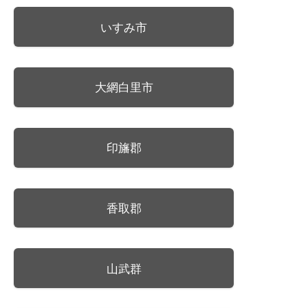
いすみ市
大網白里市
印旛郡
香取郡
山武群