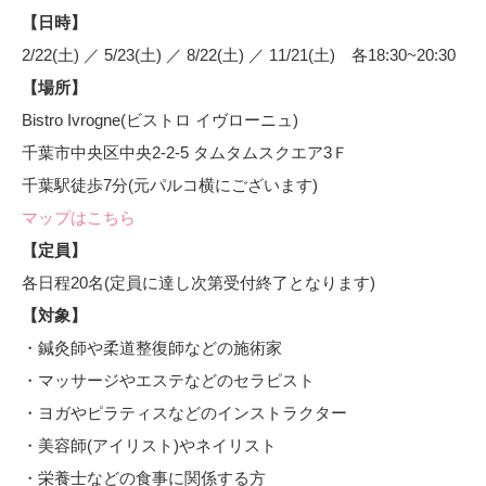
【日時】
2/22(土) ／ 5/23(土) ／ 8/22(土) ／ 11/21(土) 各18:30~20:30
【場所】
Bistro Ivrogne(ビストロ イヴローニュ)
千葉市中央区中央2-2-5 タムタムスクエア3Ｆ
千葉駅徒歩7分(元パルコ横にございます)
マップはこちら
【定員】
各日程20名(定員に達し次第受付終了となります)
【対象】
・鍼灸師や柔道整復師などの施術家
・マッサージやエステなどのセラピスト
・ヨガやピラティスなどのインストラクター
・美容師(アイリスト)やネイリスト
・栄養士などの食事に関係する方