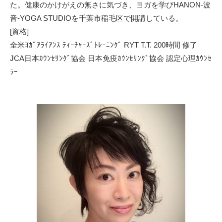
た。健康のかけがえの無さに気づき、ヨガを学びHANON-波
音-YOGA STUDIOを千葉市稲毛区で開講している。
[資格]
全米ﾖｶﾞｱﾗｲｱﾝｽ ﾃｨｰﾁｬｰｽﾞﾄﾚｰﾆﾝｸﾞ RYT T.T. 200時間 修了
JCA日本ｶｳﾝｾﾘﾝｸﾞ協会 日本免疫ｶｳﾝｾﾘﾝｸﾞ協会 認定心理ｶｳﾝｾ
ﾗｰ