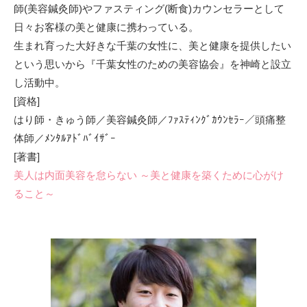
師(美容鍼灸師)やファスティング(断食)カウンセラーとして
日々お客様の美と健康に携わっている。
生まれ育った大好きな千葉の女性に、美と健康を提供したい
という思いから『千葉女性のための美容協会』を神崎と設立
し活動中。
[資格]
はり師・きゅう師／美容鍼灸師／ﾌｧｽﾃｨﾝｸﾞｶｳﾝｾﾗｰ／頭痛整
体師／ﾒﾝﾀﾙｱﾄﾞﾊﾞｲｻﾞｰ
[著書]
美人は内面美容を怠らない ～美と健康を築くために心がけ
ること～