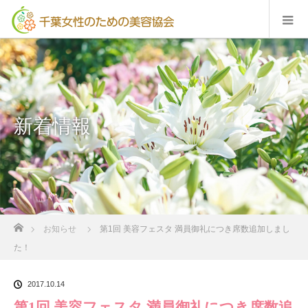
新着情報
ホーム
お知らせ
第1回 美容フェスタ 満員御礼につき席数追加しまし
た！
2017.10.14
第1回 美容フェスタ 満員御礼につき席数追